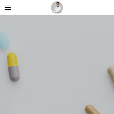
Home
痠痛五體
整顏美容
肩頸僵硬
手痠痛脹
美顏塑身
針灸世界
減脂塑身
慢病養生
針灸探索
無痛針刀(筋針)
廣播節目
循環呼吸
鬆筋浮針
消化內分泌
部落格文章
皮癬火針
我想預約